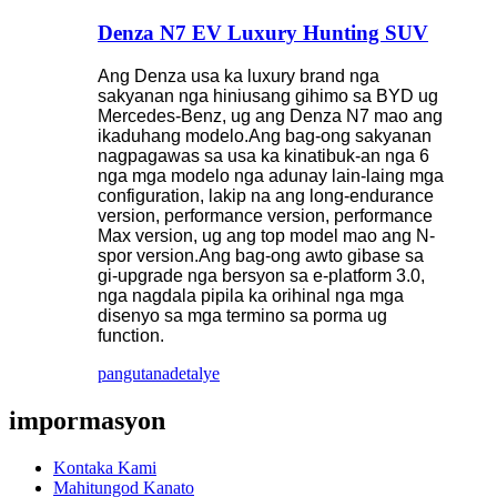
Denza N7 EV Luxury Hunting SUV
Ang Denza usa ka luxury brand nga
sakyanan nga hiniusang gihimo sa BYD ug
Mercedes-Benz, ug ang Denza N7 mao ang
ikaduhang modelo.Ang bag-ong sakyanan
nagpagawas sa usa ka kinatibuk-an nga 6
nga mga modelo nga adunay lain-laing mga
configuration, lakip na ang long-endurance
version, performance version, performance
Max version, ug ang top model mao ang N-
spor version.Ang bag-ong awto gibase sa
gi-upgrade nga bersyon sa e-platform 3.0,
nga nagdala pipila ka orihinal nga mga
disenyo sa mga termino sa porma ug
function.
pangutana
detalye
impormasyon
Kontaka Kami
Mahitungod Kanato