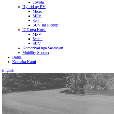
Toyota
Hybrid ug EV
Micro
MPV
Sedan
SUV ug Pickup
ICE nga Kotse
MPV
Sedan
SUV
Komersyal nga Sasakyan
Mobility Scooter
Balita
Kontaka Kami
English