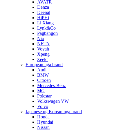
AVATR
Denza
Deepal
HiPHi
Li Xiang
Lynk&Co
Pagbangon
Nio
NETA
Voyah
Xpeng
Zeekr
European nga brand
Audi
BMW
Citroen
Mercedes-Benz
MG
Polestar
Volkswagen VW
Volvo
Japanese ug Korean nga brand
Honda
Hyundai
Nissan