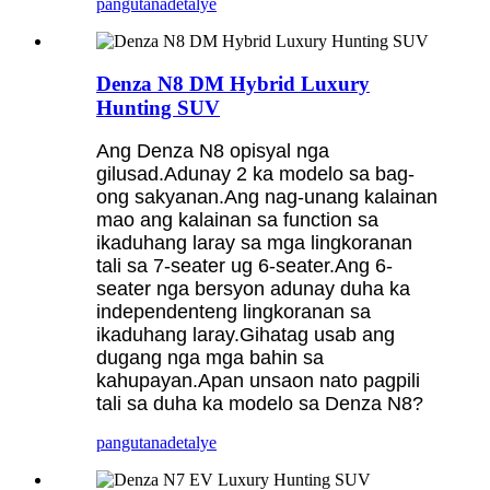
pangutana
detalye
Denza N8 DM Hybrid Luxury
Hunting SUV
Ang Denza N8 opisyal nga
gilusad.Adunay 2 ka modelo sa bag-
ong sakyanan.Ang nag-unang kalainan
mao ang kalainan sa function sa
ikaduhang laray sa mga lingkoranan
tali sa 7-seater ug 6-seater.Ang 6-
seater nga bersyon adunay duha ka
independenteng lingkoranan sa
ikaduhang laray.Gihatag usab ang
dugang nga mga bahin sa
kahupayan.Apan unsaon nato pagpili
tali sa duha ka modelo sa Denza N8?
pangutana
detalye