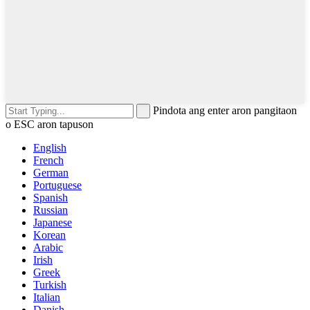
Pindota ang enter aron pangitaon
o ESC aron tapuson
English
French
German
Portuguese
Spanish
Russian
Japanese
Korean
Arabic
Irish
Greek
Turkish
Italian
Danish