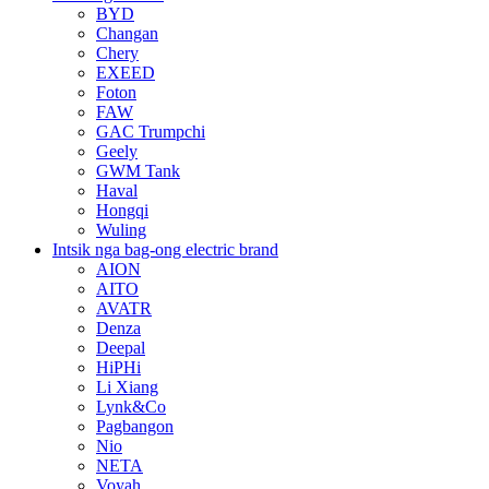
BYD
Changan
Chery
EXEED
Foton
FAW
GAC Trumpchi
Geely
GWM Tank
Haval
Hongqi
Wuling
Intsik nga bag-ong electric brand
AION
AITO
AVATR
Denza
Deepal
HiPHi
Li Xiang
Lynk&Co
Pagbangon
Nio
NETA
Voyah