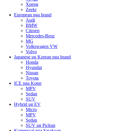
Xpeng
Zeekr
European nga brand
Audi
BMW
Citroen
Mercedes-Benz
MG
Volkswagen VW
Volvo
Japanese ug Korean nga brand
Honda
Hyundai
Nissan
Toyota
ICE nga Kotse
MPV
Sedan
SUV
Hybrid ug EV
Micro
MPV
Sedan
SUV ug Pickup
Komersyal nga Sasakyan