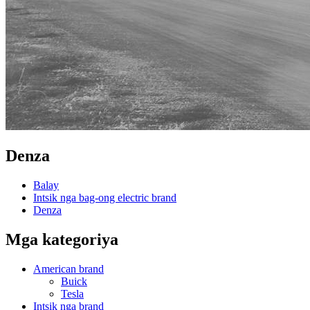
Denza
Balay
Intsik nga bag-ong electric brand
Denza
Mga kategoriya
American brand
Buick
Tesla
Intsik nga brand