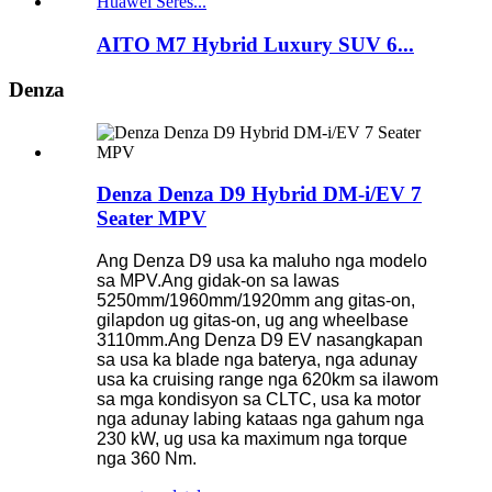
AITO M7 Hybrid Luxury SUV 6...
Denza
Denza Denza D9 Hybrid DM-i/EV 7
Seater MPV
Ang Denza D9 usa ka maluho nga modelo
sa MPV.Ang gidak-on sa lawas
5250mm/1960mm/1920mm ang gitas-on,
gilapdon ug gitas-on, ug ang wheelbase
3110mm.Ang Denza D9 EV nasangkapan
sa usa ka blade nga baterya, nga adunay
usa ka cruising range nga 620km sa ilawom
sa mga kondisyon sa CLTC, usa ka motor
nga adunay labing kataas nga gahum nga
230 kW, ug usa ka maximum nga torque
nga 360 Nm.