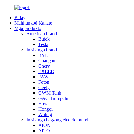
Balay
Mahitungod Kanato
Mga produkto
American brand
Buick
Tesla
Intsik nga brand
BYD
Changan
Chery
EXEED
FAW
Foton
Geely
GWM Tank
GAC Trumpchi
Haval
Hongqi
Wuling
Intsik nga bag-ong electric brand
AION
AITO