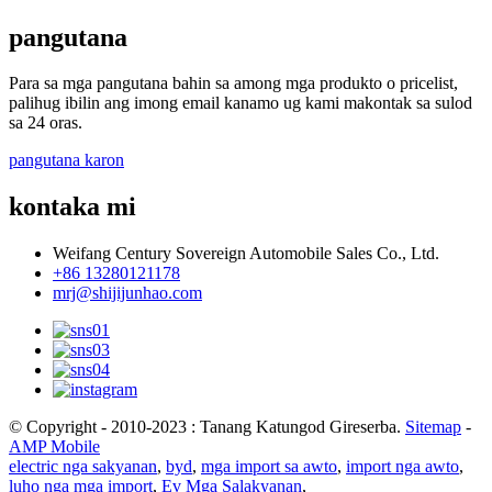
pangutana
Para sa mga pangutana bahin sa among mga produkto o pricelist,
palihug ibilin ang imong email kanamo ug kami makontak sa sulod
sa 24 oras.
pangutana karon
kontaka mi
Weifang Century Sovereign Automobile Sales Co., Ltd.
+86 13280121178
mrj@shijijunhao.com
© Copyright - 2010-2023 : Tanang Katungod Gireserba.
Sitemap
-
AMP Mobile
electric nga sakyanan
,
byd
,
mga import sa awto
,
import nga awto
,
luho nga mga import
,
Ev Mga Salakyanan
,